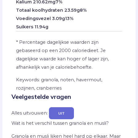
Kalium
210.62
mg
7
%
Totaal koolhydraten
23.59
g
8
%
Voedingsvezel
3.09
g
13
%
Suikers
11.94
g
* Percentage dagelijkse waarden zijn
gebaseerd op een 2000 caloriedieet. Je
dagelijkse waarde kan hoger of lager zijn,
afhankelijk van je caloriebehoefte.
Keywords:
granola, noten, havermout,
rozijnen, cranberries
Veelgestelde vragen
Alles uitvouwen:
UIT
Wat is het verschil tussen granola en musli?
Granola en musli lijken heel hard op elkaar. Maar