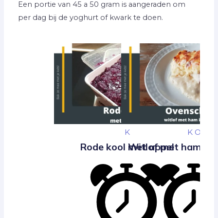
Een portie van 45 a 50 gram is aangeraden om
per dag bij de yoghurt of kwark te doen.
K
K
O
Rode kool met appel
Witlof met ham en