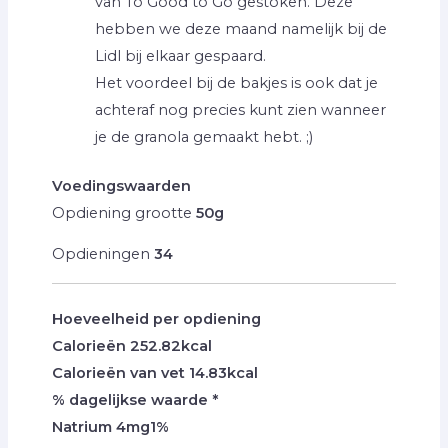
van To Good to Go gestoken. Deze
hebben we deze maand namelijk bij de
Lidl bij elkaar gespaard.
Het voordeel bij de bakjes is ook dat je
achteraf nog precies kunt zien wanneer
je de granola gemaakt hebt. ;)
Voedingswaarden
Opdiening grootte
50g
Opdieningen
34
Hoeveelheid per opdiening
Calorieën
252.82
kcal
Calorieën van vet
14.83
kcal
% dagelijkse waarde *
Natrium
4
mg
1
%