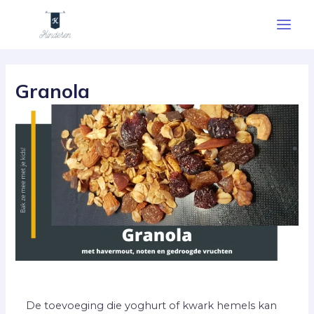
Ga
Main
naar
Men
de
Berichtnavigatie
inhoud
Granola
De toevoeging die yoghurt of kwark hemels kan