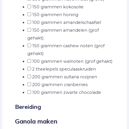
150
grammen kokosolie
150
grammen honing
100
grammen amandelschaafsel
150
grammen amandelen
(grof
gehakt)
150
grammen cashew noten
(grof
gehakt)
100
grammen walnoten
(grof gehakt)
2
theelepels speculaaskruiden
200
grammen sultana rozijnen
200
grammen cranberries
100
grammen zwarte chocolade
Bereiding
Ganola maken