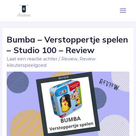
Ga
Main
naar
Men
de
Berichtnavigatie
inhoud
Bumba – Verstoppertje spelen
– Studio 100 – Review
Laat een reactie achter
/
Review
,
Review
kleuterspeelgoed