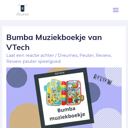
Ga
Main
naar
Men
de
Berichtnavigatie
inhoud
Bumba Muziekboekje van
VTech
Laat een reactie achter
/
Dreumes
,
Peuter
,
Review
,
Review peuter speelgoed