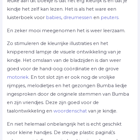
leuke aan dit boekje is dat het erg kleurijk is en dat je
kindje het zelf kan lezen. Het is als het ware een
luisterboek voor
babies
,
dreumessen
en
peuters.
En zeker mooi meegenomen het is weer leerzaam.
Zo stimuleren de kleurrijke illustraties en het
knipperend lampje de visuele ontwikkeling van je
kindje. Het omslaan van de bladzijden is dan weer
goed voor de hand-oog coördinatie en de grove
motoriek
. En tot slot zijn er ook nog de vrolijke
rijmpjes, melodietjes en het gezongen Bumba liedje
ingesproken door de originele stemmen van Bumba
en zijn vriendjes. Deze zijn goed voor de
taalontwikkeling en
woordenschat
van je kindje.
En niet helemaal onbelangrijk het is echt geschikt
voor kleine handjes. De stevige plastic pagina\’s