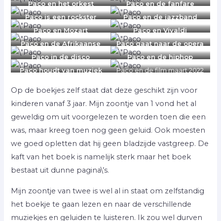
Paco en het orkest
Paco en de fanfare
augustus 2015
augustus 2015
Paco is een rockster
Paco en de jazzband
augustus 2016
augustus 2016
Paco en Mozart
Paco en Vivaldi
februari 2017
februari 2017
Paco en de Afrikaanse
Paco gaat naar de opera
muziek
maart 2018
Paco in de disco
Paco en de hiphop
maart 2018
maart 2019
maart 2020
Paco houdt van muziek
Paco en de film maart 2022
september 2021
Op de boekjes zelf staat dat deze geschikt zijn voor
kinderen vanaf 3 jaar. Mijn zoontje van 1 vond het al
geweldig om uit voorgelezen te worden toen die een
was, maar kreeg toen nog geen geluid. Ook moesten
we goed opletten dat hij geen bladzijde vastgreep. De
kaft van het boek is namelijk sterk maar het boek
bestaat uit dunne pagina\’s.
Mijn zoontje van twee is wel al in staat om zelfstandig
het boekje te gaan lezen en naar de verschillende
muziekjes en geluiden te luisteren. Ik zou wel durven