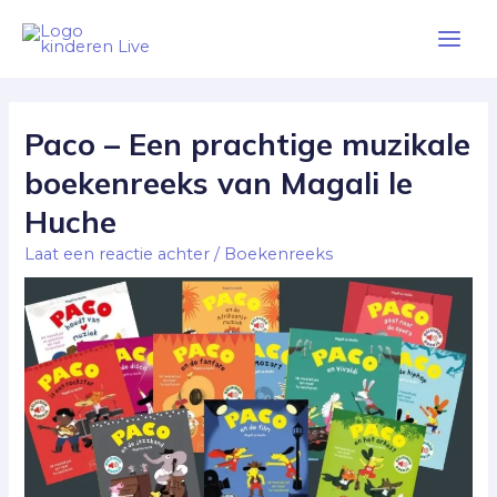
Ga
Main
naar
Men
de
Berichtnavigatie
inhoud
Paco – Een prachtige muzikale
boekenreeks van Magali le
Huche
Laat een reactie achter
/
Boekenreeks