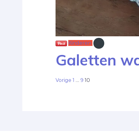
Kinderen
K
Galetten wa
Vorige
1
…
9
10