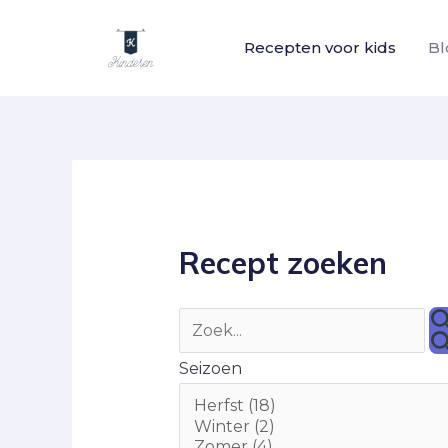
Ga
naar
Recepten voor kids
Bl
de
inhoud
Zoek
Berichtnavigatie
naar:
Recept zoeken
Seizoen